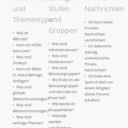
und
Stufen
Nachrichten
Thementypen
und
Ich kann keine
Gruppen
Privaten
Was ist
Nachrichten
BBCode?
verschicken!
Was sind
Kann ich HTML
Ich bekomme
Administratoren?
benutzen?
ständig
Was sind
Was sind
unerwünschte
Moderatoren?
Smileys?
Private
Was sind
Kann ich Bilder
Nachrichten!
Benutzergruppen?
in meine Beiträge
Ich habe eine
Wo finde ich die
einfügen?
Spam-E-Mail von
Benutzergruppen
Was sind
einem Mitglied
und wie trete ich
globale
dieses Forums
ihnen bei?
Bekanntmachungen?
erhalten!
Wie werde ich
Was sind
Gruppenleiter?
Bekanntmachungen?
Weshalb
Was sind
werden
wichtige Themen?
verschiedene