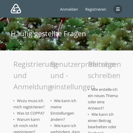
Anmelden
Registrieren
Häufig gestellte Fragen
Registrierung
Benutzerpräferenzen
Beiträge
und
und -
schreiben
Anmeldung
einstellungen
Wie erstelle ich
ein neues Thema
Wozu muss ich
Wie kann ich
oder eine
mich registrieren?
meine
Antwort?
Was ist COPPA?
Einstellungen
Wie kann ich
Warum kann
ändern?
einen Beitrag
ich mich nicht
Wie kann ich
bearbeiten oder
registrieren?
verhindern, dass