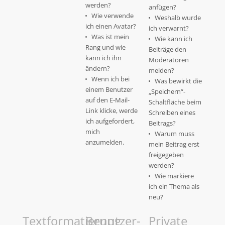
werden?
anfügen?
Wie verwende
Weshalb wurde
ich einen Avatar?
ich verwarnt?
Was ist mein
Wie kann ich
Rang und wie
Beiträge den
kann ich ihn
Moderatoren
ändern?
melden?
Wenn ich bei
Was bewirkt die
einem Benutzer
„Speichern“-
auf den E-Mail-
Schaltfläche beim
Link klicke, werde
Schreiben eines
ich aufgefordert,
Beitrags?
mich
Warum muss
anzumelden.
mein Beitrag erst
freigegeben
werden?
Wie markiere
ich ein Thema als
neu?
Textformatierung
Benutzer-
Private