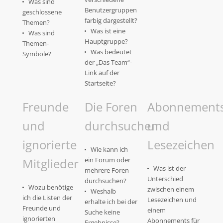
Was sind
Benutzergruppen
geschlossene
farbig dargestellt?
Themen?
Was ist eine
Was sind
Hauptgruppe?
Themen-
Was bedeutet
Symbole?
der „Das Team“-
Link auf der
Startseite?
Freunde
Die Foren
Abonnement
und
durchsuchen
und
ignorierte
Lesezeichen
Wie kann ich
Mitglieder
ein Forum oder
Was ist der
mehrere Foren
Unterschied
durchsuchen?
Wozu benötige
zwischen einem
Weshalb
ich die Listen der
Lesezeichen und
erhalte ich bei der
Freunde und
einem
Suche keine
ignorierten
Abonnements für
Ergebnisse?