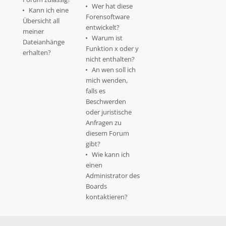
Wer hat diese
Kann ich eine
Forensoftware
Übersicht all
entwickelt?
meiner
Warum ist
Dateianhänge
Funktion x oder y
erhalten?
nicht enthalten?
An wen soll ich
mich wenden,
falls es
Beschwerden
oder juristische
Anfragen zu
diesem Forum
gibt?
Wie kann ich
einen
Administrator des
Boards
kontaktieren?