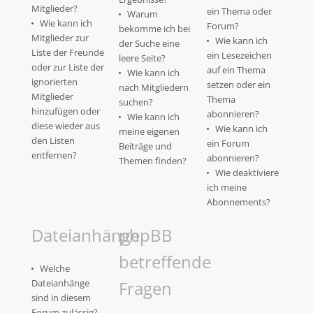
Mitglieder?
ein Thema oder
Warum
Wie kann ich
Forum?
bekomme ich bei
Mitglieder zur
Wie kann ich
der Suche eine
Liste der Freunde
ein Lesezeichen
leere Seite?
oder zur Liste der
auf ein Thema
Wie kann ich
ignorierten
setzen oder ein
nach Mitgliedern
Mitglieder
Thema
suchen?
hinzufügen oder
abonnieren?
Wie kann ich
diese wieder aus
Wie kann ich
meine eigenen
den Listen
ein Forum
Beiträge und
entfernen?
abonnieren?
Themen finden?
Wie deaktiviere
ich meine
Abonnements?
Dateianhänge
phpBB
betreffende
Welche
Dateianhänge
Fragen
sind in diesem
Forum zulässig?