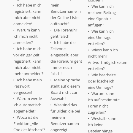
löschen?
Ich habe mich
mein
Wie kann ich
registriert, kann
Benutzername in
meinem Beitrag
mich aber nicht
der Online-Liste
eine Signatur
anmelden!
auftaucht?
anfügen?
Warum kann
Die Forenuhr
Wie kann ich
ich mich nicht
geht falsch!
eine Umfrage
anmelden?
Ich habe die
erstellen?
Ich habe mich
Zeitzone
Wieso kann ich
vor einiger Zeit
eingestellt, aber
nicht mehr
registriert, kann
die Forenuhr geht
Antwortmöglichkeiten
mich aber nicht
immer noch
erstellen?
mehr anmelden?!
falsch!
Wie bearbeite
Ich habe mein
Meine Sprache
oder lösche ich
Passwort
steht auf diesem
eine Umfrage?
vergessen!
Board nicht zur
Warum kann
Warum werde
Auswahl!
ich auf bestimmte
ich automatisch
Was sind das
Foren nicht
abgemeldet?
für Bilder, die bei
zugreifen?
Wozu ist die
meinem
Weshalb kann
Funktion „Alle
Benutzernamen
ich keine
Cookies löschen“?
angezeigt
Dateianhänge