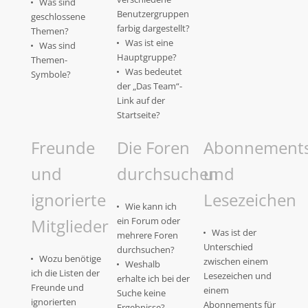
Was sind
Benutzergruppen
geschlossene
farbig dargestellt?
Themen?
Was ist eine
Was sind
Hauptgruppe?
Themen-
Was bedeutet
Symbole?
der „Das Team“-
Link auf der
Startseite?
Freunde
Die Foren
Abonnement
und
durchsuchen
und
ignorierte
Lesezeichen
Wie kann ich
Mitglieder
ein Forum oder
Was ist der
mehrere Foren
Unterschied
durchsuchen?
Wozu benötige
zwischen einem
Weshalb
ich die Listen der
Lesezeichen und
erhalte ich bei der
Freunde und
einem
Suche keine
ignorierten
Abonnements für
Ergebnisse?