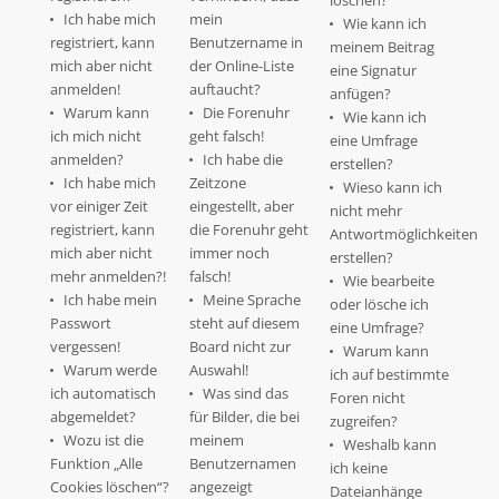
löschen?
Ich habe mich
mein
Wie kann ich
registriert, kann
Benutzername in
meinem Beitrag
mich aber nicht
der Online-Liste
eine Signatur
anmelden!
auftaucht?
anfügen?
Warum kann
Die Forenuhr
Wie kann ich
ich mich nicht
geht falsch!
eine Umfrage
anmelden?
Ich habe die
erstellen?
Ich habe mich
Zeitzone
Wieso kann ich
vor einiger Zeit
eingestellt, aber
nicht mehr
registriert, kann
die Forenuhr geht
Antwortmöglichkeiten
mich aber nicht
immer noch
erstellen?
mehr anmelden?!
falsch!
Wie bearbeite
Ich habe mein
Meine Sprache
oder lösche ich
Passwort
steht auf diesem
eine Umfrage?
vergessen!
Board nicht zur
Warum kann
Warum werde
Auswahl!
ich auf bestimmte
ich automatisch
Was sind das
Foren nicht
abgemeldet?
für Bilder, die bei
zugreifen?
Wozu ist die
meinem
Weshalb kann
Funktion „Alle
Benutzernamen
ich keine
Cookies löschen“?
angezeigt
Dateianhänge