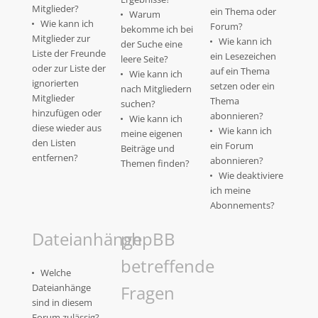
Mitglieder?
ein Thema oder
Warum
Wie kann ich
Forum?
bekomme ich bei
Mitglieder zur
Wie kann ich
der Suche eine
Liste der Freunde
ein Lesezeichen
leere Seite?
oder zur Liste der
auf ein Thema
Wie kann ich
ignorierten
setzen oder ein
nach Mitgliedern
Mitglieder
Thema
suchen?
hinzufügen oder
abonnieren?
Wie kann ich
diese wieder aus
Wie kann ich
meine eigenen
den Listen
ein Forum
Beiträge und
entfernen?
abonnieren?
Themen finden?
Wie deaktiviere
ich meine
Abonnements?
Dateianhänge
phpBB
betreffende
Welche
Dateianhänge
Fragen
sind in diesem
Forum zulässig?