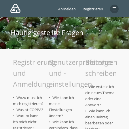
Anmelden
Registrieren
Häufig gestellte Fragen
Registrierung
Benutzerpräferenzen
Beiträge
und
und -
schreiben
Anmeldung
einstellungen
Wie erstelle ich
ein neues Thema
Wozu muss ich
Wie kann ich
oder eine
mich registrieren?
meine
Antwort?
Was ist COPPA?
Einstellungen
Wie kann ich
Warum kann
ändern?
einen Beitrag
ich mich nicht
Wie kann ich
bearbeiten oder
registrieren?
verhindern, dass