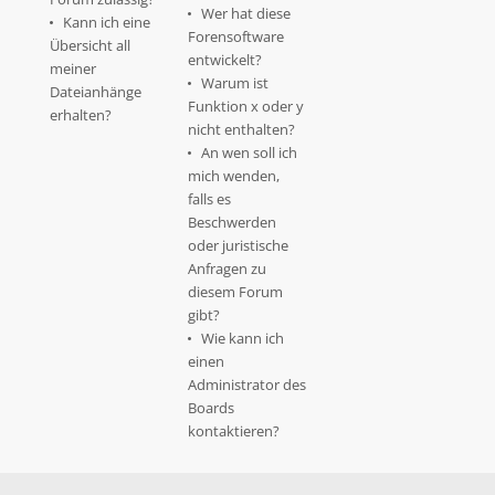
Wer hat diese
Kann ich eine
Forensoftware
Übersicht all
entwickelt?
meiner
Warum ist
Dateianhänge
Funktion x oder y
erhalten?
nicht enthalten?
An wen soll ich
mich wenden,
falls es
Beschwerden
oder juristische
Anfragen zu
diesem Forum
gibt?
Wie kann ich
einen
Administrator des
Boards
kontaktieren?