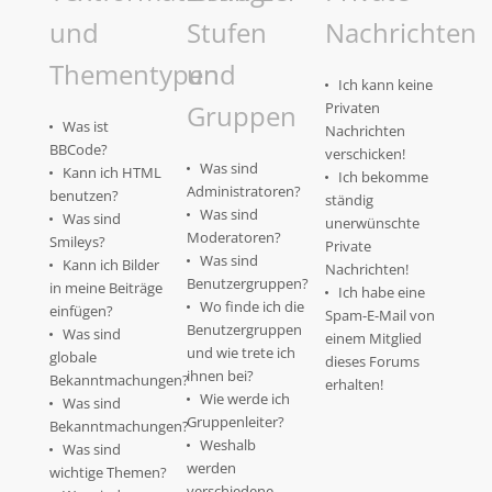
und
Stufen
Nachrichten
Thementypen
und
Ich kann keine
Gruppen
Privaten
Was ist
Nachrichten
BBCode?
verschicken!
Was sind
Kann ich HTML
Ich bekomme
Administratoren?
benutzen?
ständig
Was sind
Was sind
unerwünschte
Moderatoren?
Smileys?
Private
Was sind
Kann ich Bilder
Nachrichten!
Benutzergruppen?
in meine Beiträge
Ich habe eine
Wo finde ich die
einfügen?
Spam-E-Mail von
Benutzergruppen
Was sind
einem Mitglied
und wie trete ich
globale
dieses Forums
ihnen bei?
Bekanntmachungen?
erhalten!
Wie werde ich
Was sind
Gruppenleiter?
Bekanntmachungen?
Weshalb
Was sind
werden
wichtige Themen?
verschiedene