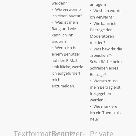
werden?
anfügen?
Wie verwende
Weshalb wurde
ich einen Avatar?
ich verwarnt?
Was ist mein
Wie kann ich
Rang und wie
Beiträge den
kann ich ihn
Moderatoren
ändern?
melden?
Wenn ich bei
Was bewirkt die
einem Benutzer
„Speichern“-
auf den E-Mail-
Schaltfläche beim
Link klicke, werde
Schreiben eines
ich aufgefordert,
Beitrags?
mich
Warum muss
anzumelden.
mein Beitrag erst
freigegeben
werden?
Wie markiere
ich ein Thema als
neu?
Textformatierung
Benutzer-
Private