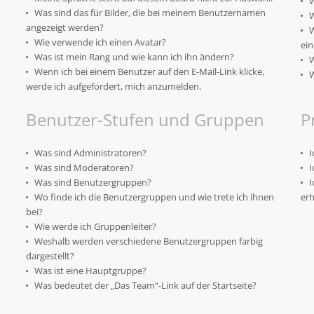
W
Was sind das für Bilder, die bei meinem Benutzernamen
W
angezeigt werden?
W
Wie verwende ich einen Avatar?
ein
Was ist mein Rang und wie kann ich ihn ändern?
W
Wenn ich bei einem Benutzer auf den E-Mail-Link klicke,
W
werde ich aufgefordert, mich anzumelden.
Benutzer-Stufen und Gruppen
P
Was sind Administratoren?
I
Was sind Moderatoren?
I
Was sind Benutzergruppen?
I
Wo finde ich die Benutzergruppen und wie trete ich ihnen
erh
bei?
Wie werde ich Gruppenleiter?
Weshalb werden verschiedene Benutzergruppen farbig
dargestellt?
Was ist eine Hauptgruppe?
Was bedeutet der „Das Team“-Link auf der Startseite?