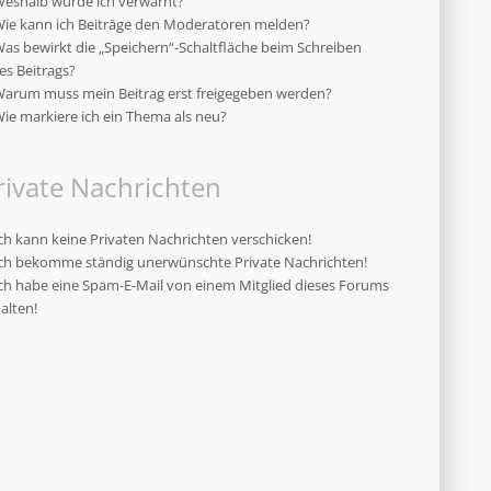
eshalb wurde ich verwarnt?
ie kann ich Beiträge den Moderatoren melden?
as bewirkt die „Speichern“-Schaltfläche beim Schreiben
es Beitrags?
arum muss mein Beitrag erst freigegeben werden?
ie markiere ich ein Thema als neu?
rivate Nachrichten
ch kann keine Privaten Nachrichten verschicken!
ch bekomme ständig unerwünschte Private Nachrichten!
ch habe eine Spam-E-Mail von einem Mitglied dieses Forums
alten!