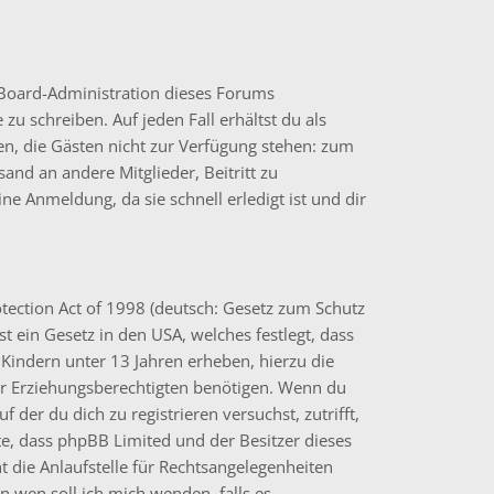
e Board-Administration dieses Forums
 zu schreiben. Auf jeden Fall erhältst du als
onen, die Gästen nicht zur Verfügung stehen: zum
sand an andere Mitglieder, Beitritt zu
e Anmeldung, da sie schnell erledigt ist und dir
tection Act of 1998 (deutsch: Gesetz zum Schutz
t ein Gesetz in den USA, welches festlegt, dass
Kindern unter 13 Jahren erheben, hierzu die
r Erziehungsberechtigten benötigen. Wenn du
uf der du dich zu registrieren versuchst, zutrifft,
hte, dass phpBB Limited und der Besitzer dieses
 die Anlaufstelle für Rechtsangelegenheiten
„An wen soll ich mich wenden, falls es