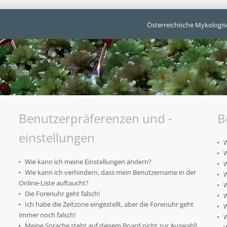
Österreichische Mykologis
Benutzerpräferenzen und -
B
einstellungen
W
W
Wie kann ich meine Einstellungen ändern?
W
Wie kann ich verhindern, dass mein Benutzername in der
W
Online-Liste auftaucht?
W
Die Forenuhr geht falsch!
W
Ich habe die Zeitzone eingestellt, aber die Forenuhr geht
W
immer noch falsch!
W
Meine Sprache steht auf diesem Board nicht zur Auswahl!