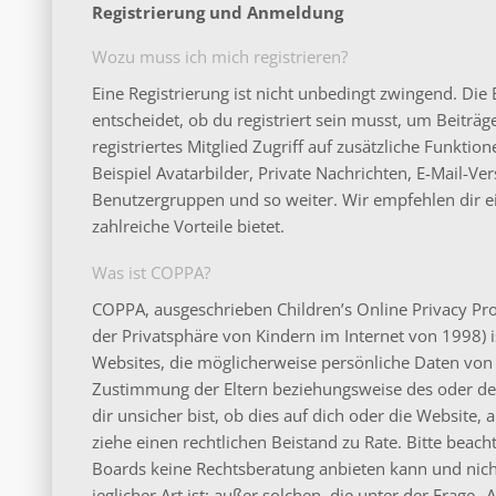
Registrierung und Anmeldung
Wozu muss ich mich registrieren?
Eine Registrierung ist nicht unbedingt zwingend. Di
entscheidet, ob du registriert sein musst, um Beiträge
registriertes Mitglied Zugriff auf zusätzliche Funkti
Beispiel Avatarbilder, Private Nachrichten, E-Mail-Ver
Benutzergruppen und so weiter. Wir empfehlen dir ein
zahlreiche Vorteile bietet.
Was ist COPPA?
COPPA, ausgeschrieben Children’s Online Privacy Pro
der Privatsphäre von Kindern im Internet von 1998) is
Websites, die möglicherweise persönliche Daten von 
Zustimmung der Eltern beziehungsweise des oder de
dir unsicher bist, ob dies auf dich oder die Website, a
ziehe einen rechtlichen Beistand zu Rate. Bitte beac
Boards keine Rechtsberatung anbieten kann und nicht
jeglicher Art ist; außer solchen, die unter der Frage 