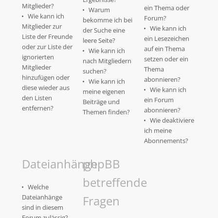
Mitglieder?
ein Thema oder
Warum
Wie kann ich
Forum?
bekomme ich bei
Mitglieder zur
Wie kann ich
der Suche eine
Liste der Freunde
ein Lesezeichen
leere Seite?
oder zur Liste der
auf ein Thema
Wie kann ich
ignorierten
setzen oder ein
nach Mitgliedern
Mitglieder
Thema
suchen?
hinzufügen oder
abonnieren?
Wie kann ich
diese wieder aus
Wie kann ich
meine eigenen
den Listen
ein Forum
Beiträge und
entfernen?
abonnieren?
Themen finden?
Wie deaktiviere
ich meine
Abonnements?
Dateianhänge
phpBB
betreffende
Welche
Dateianhänge
Fragen
sind in diesem
Forum zulässig?