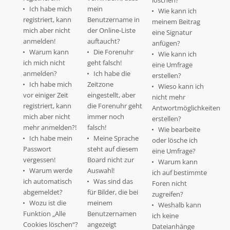
löschen?
Ich habe mich
mein
Wie kann ich
registriert, kann
Benutzername in
meinem Beitrag
mich aber nicht
der Online-Liste
eine Signatur
anmelden!
auftaucht?
anfügen?
Warum kann
Die Forenuhr
Wie kann ich
ich mich nicht
geht falsch!
eine Umfrage
anmelden?
Ich habe die
erstellen?
Ich habe mich
Zeitzone
Wieso kann ich
vor einiger Zeit
eingestellt, aber
nicht mehr
registriert, kann
die Forenuhr geht
Antwortmöglichkeiten
mich aber nicht
immer noch
erstellen?
mehr anmelden?!
falsch!
Wie bearbeite
Ich habe mein
Meine Sprache
oder lösche ich
Passwort
steht auf diesem
eine Umfrage?
vergessen!
Board nicht zur
Warum kann
Warum werde
Auswahl!
ich auf bestimmte
ich automatisch
Was sind das
Foren nicht
abgemeldet?
für Bilder, die bei
zugreifen?
Wozu ist die
meinem
Weshalb kann
Funktion „Alle
Benutzernamen
ich keine
Cookies löschen“?
angezeigt
Dateianhänge