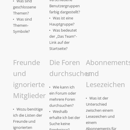
Was sind
Benutzergruppen
geschlossene
farbig dargestellt?
Themen?
Was ist eine
Was sind
Hauptgruppe?
Themen-
Was bedeutet
Symbole?
der „Das Team“-
Link auf der
Startseite?
Freunde
Die Foren
Abonnement
und
durchsuchen
und
ignorierte
Lesezeichen
Wie kann ich
Mitglieder
ein Forum oder
Was ist der
mehrere Foren
Unterschied
durchsuchen?
Wozu benötige
zwischen einem
Weshalb
ich die Listen der
Lesezeichen und
erhalte ich bei der
Freunde und
einem
Suche keine
ignorierten
Abonnements für
Ergebnisse?