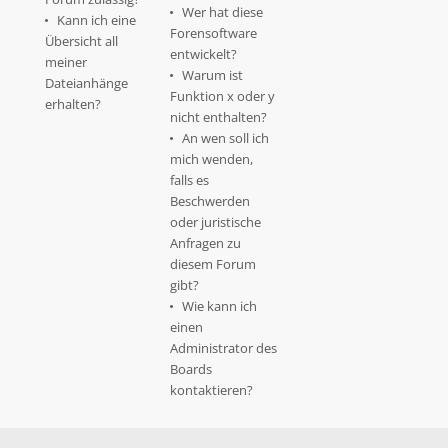
Wer hat diese
Kann ich eine
Forensoftware
Übersicht all
entwickelt?
meiner
Warum ist
Dateianhänge
Funktion x oder y
erhalten?
nicht enthalten?
An wen soll ich
mich wenden,
falls es
Beschwerden
oder juristische
Anfragen zu
diesem Forum
gibt?
Wie kann ich
einen
Administrator des
Boards
kontaktieren?