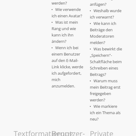
werden?
anfügen?
Wie verwende
Weshalb wurde
ich einen Avatar?
ich verwarnt?
Was ist mein
Wie kann ich
Rang und wie
Beiträge den
kann ich ihn
Moderatoren
ändern?
melden?
Wenn ich bei
Was bewirkt die
einem Benutzer
„Speichern“-
auf den E-Mail-
Schaltfläche beim
Link klicke, werde
Schreiben eines
ich aufgefordert,
Beitrags?
mich
Warum muss
anzumelden.
mein Beitrag erst
freigegeben
werden?
Wie markiere
ich ein Thema als
neu?
Textformatierung
Benutzer-
Private