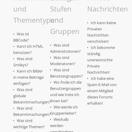
und
Stufen
Nachrichten
Thementypen
und
Ich kann keine
Gruppen
Privaten
Was ist
Nachrichten
BBCode?
verschicken!
Was sind
Kann ich HTML
Ich bekomme
Administratoren?
benutzen?
ständig
Was sind
Was sind
unerwünschte
Moderatoren?
Smileys?
Private
Was sind
Kann ich Bilder
Nachrichten!
Benutzergruppen?
in meine Beiträge
Ich habe eine
Wo finde ich die
einfügen?
Spam-E-Mail von
Benutzergruppen
Was sind
einem Mitglied
und wie trete ich
globale
dieses Forums
ihnen bei?
Bekanntmachungen?
erhalten!
Wie werde ich
Was sind
Gruppenleiter?
Bekanntmachungen?
Weshalb
Was sind
werden
wichtige Themen?
verschiedene