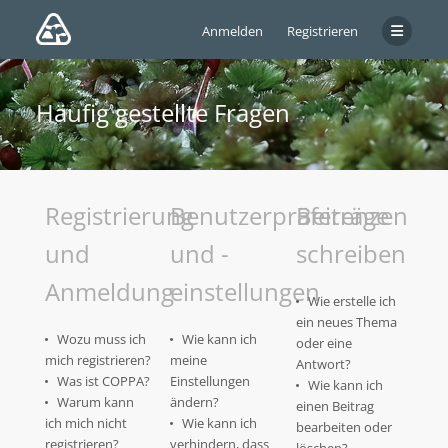
Anmelden
Registrieren
Häufig gestellte Fragen
Registrierung
Benutzerpräferenzen
Beiträge
und
und -
schreiben
Anmeldung
einstellungen
Wie erstelle ich
ein neues Thema
Wozu muss ich
Wie kann ich
oder eine
mich registrieren?
meine
Antwort?
Was ist COPPA?
Einstellungen
Wie kann ich
Warum kann
ändern?
einen Beitrag
ich mich nicht
Wie kann ich
bearbeiten oder
registrieren?
verhindern, dass