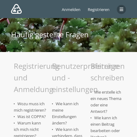
Anmelden
Registrieren
Häufig gestellte Fragen
Registrierung
Benutzerpräferenzen
Beiträge
und
und -
schreiben
Anmeldung
einstellungen
Wie erstelle ich
ein neues Thema
Wozu muss ich
Wie kann ich
oder eine
mich registrieren?
meine
Antwort?
Was ist COPPA?
Einstellungen
Wie kann ich
Warum kann
ändern?
einen Beitrag
ich mich nicht
Wie kann ich
bearbeiten oder
registrieren?
verhindern, dass