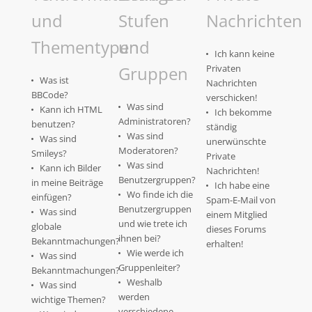
und
Stufen
Nachrichten
Thementypen
und
Ich kann keine
Gruppen
Privaten
Was ist
Nachrichten
BBCode?
verschicken!
Was sind
Kann ich HTML
Ich bekomme
Administratoren?
benutzen?
ständig
Was sind
Was sind
unerwünschte
Moderatoren?
Smileys?
Private
Was sind
Kann ich Bilder
Nachrichten!
Benutzergruppen?
in meine Beiträge
Ich habe eine
Wo finde ich die
einfügen?
Spam-E-Mail von
Benutzergruppen
Was sind
einem Mitglied
und wie trete ich
globale
dieses Forums
ihnen bei?
Bekanntmachungen?
erhalten!
Wie werde ich
Was sind
Gruppenleiter?
Bekanntmachungen?
Weshalb
Was sind
werden
wichtige Themen?
verschiedene