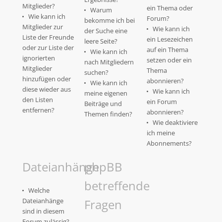
Mitglieder?
ein Thema oder
Warum
Wie kann ich
Forum?
bekomme ich bei
Mitglieder zur
Wie kann ich
der Suche eine
Liste der Freunde
ein Lesezeichen
leere Seite?
oder zur Liste der
auf ein Thema
Wie kann ich
ignorierten
setzen oder ein
nach Mitgliedern
Mitglieder
Thema
suchen?
hinzufügen oder
abonnieren?
Wie kann ich
diese wieder aus
Wie kann ich
meine eigenen
den Listen
ein Forum
Beiträge und
entfernen?
abonnieren?
Themen finden?
Wie deaktiviere
ich meine
Abonnements?
Dateianhänge
phpBB
betreffende
Welche
Dateianhänge
Fragen
sind in diesem
Forum zulässig?