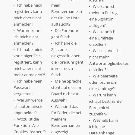
löschen?
Ich habe mich
mein
Wie kann ich
registriert, kann
Benutzername in
meinem Beitrag
mich aber nicht
der Online-Liste
eine Signatur
anmelden!
auftaucht?
anfügen?
Warum kann
Die Forenuhr
Wie kann ich
ich mich nicht
geht falsch!
eine Umfrage
anmelden?
Ich habe die
erstellen?
Ich habe mich
Zeitzone
Wieso kann ich
vor einiger Zeit
eingestellt, aber
nicht mehr
registriert, kann
die Forenuhr geht
Antwortmöglichkeiten
mich aber nicht
immer noch
erstellen?
mehr anmelden?!
falsch!
Wie bearbeite
Ich habe mein
Meine Sprache
oder lösche ich
Passwort
steht auf diesem
eine Umfrage?
vergessen!
Board nicht zur
Warum kann
Warum werde
Auswahl!
ich auf bestimmte
ich automatisch
Was sind das
Foren nicht
abgemeldet?
für Bilder, die bei
zugreifen?
Wozu ist die
meinem
Weshalb kann
Funktion „Alle
Benutzernamen
ich keine
Cookies löschen“?
angezeigt
Dateianhänge