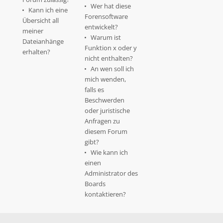
Wer hat diese
Kann ich eine
Forensoftware
Übersicht all
entwickelt?
meiner
Warum ist
Dateianhänge
Funktion x oder y
erhalten?
nicht enthalten?
An wen soll ich
mich wenden,
falls es
Beschwerden
oder juristische
Anfragen zu
diesem Forum
gibt?
Wie kann ich
einen
Administrator des
Boards
kontaktieren?