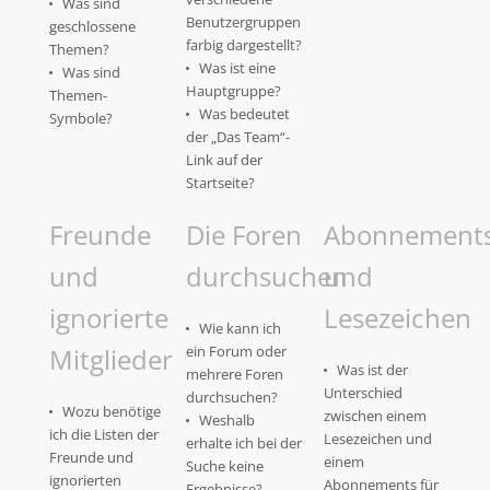
Was sind
Benutzergruppen
geschlossene
farbig dargestellt?
Themen?
Was ist eine
Was sind
Hauptgruppe?
Themen-
Was bedeutet
Symbole?
der „Das Team“-
Link auf der
Startseite?
Freunde
Die Foren
Abonnement
und
durchsuchen
und
ignorierte
Lesezeichen
Wie kann ich
Mitglieder
ein Forum oder
Was ist der
mehrere Foren
Unterschied
durchsuchen?
Wozu benötige
zwischen einem
Weshalb
ich die Listen der
Lesezeichen und
erhalte ich bei der
Freunde und
einem
Suche keine
ignorierten
Abonnements für
Ergebnisse?