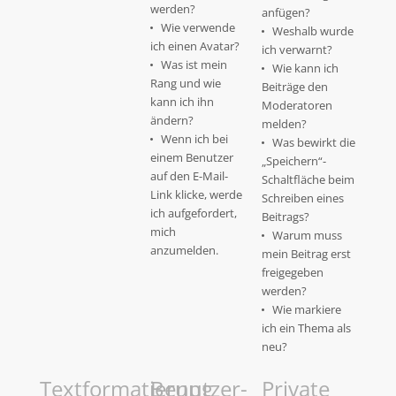
werden?
anfügen?
Wie verwende
Weshalb wurde
ich einen Avatar?
ich verwarnt?
Was ist mein
Wie kann ich
Rang und wie
Beiträge den
kann ich ihn
Moderatoren
ändern?
melden?
Wenn ich bei
Was bewirkt die
einem Benutzer
„Speichern“-
auf den E-Mail-
Schaltfläche beim
Link klicke, werde
Schreiben eines
ich aufgefordert,
Beitrags?
mich
Warum muss
anzumelden.
mein Beitrag erst
freigegeben
werden?
Wie markiere
ich ein Thema als
neu?
Textformatierung
Benutzer-
Private