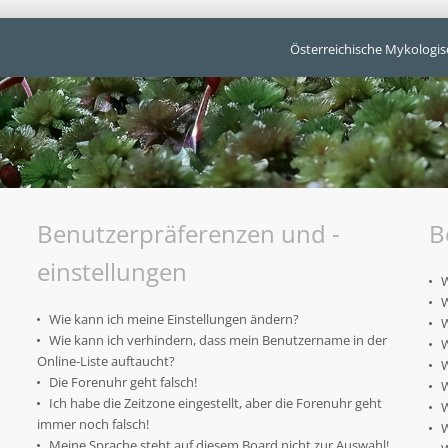
Österreichische Mykologis
Benutzerpräferenzen und -
B
einstellungen
W
W
Wie kann ich meine Einstellungen ändern?
W
Wie kann ich verhindern, dass mein Benutzername in der
W
Online-Liste auftaucht?
W
Die Forenuhr geht falsch!
W
Ich habe die Zeitzone eingestellt, aber die Forenuhr geht
W
immer noch falsch!
W
Meine Sprache steht auf diesem Board nicht zur Auswahl!