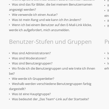
W
Was sind das für Bilder, die bei meinem Benutzernamen
W
angezeigt werden?
W
Wie verwende ich einen Avatar?
ein
Was ist mein Rang und wie kann ich ihn ändern?
W
Wenn ich bei einem Benutzer auf den E-Mail-Link klicke,
W
werde ich aufgefordert, mich anzumelden.
Benutzer-Stufen und Gruppen
P
Was sind Administratoren?
I
Was sind Moderatoren?
I
Was sind Benutzergruppen?
I
Wo finde ich die Benutzergruppen und wie trete ich ihnen
erh
bei?
Wie werde ich Gruppenleiter?
Weshalb werden verschiedene Benutzergruppen farbig
dargestellt?
Was ist eine Hauptgruppe?
Was bedeutet der „Das Team“-Link auf der Startseite?