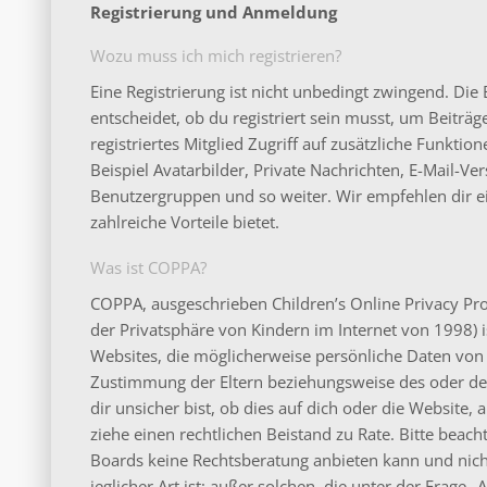
Registrierung und Anmeldung
Wozu muss ich mich registrieren?
Eine Registrierung ist nicht unbedingt zwingend. Di
entscheidet, ob du registriert sein musst, um Beiträge
registriertes Mitglied Zugriff auf zusätzliche Funkti
Beispiel Avatarbilder, Private Nachrichten, E-Mail-Ver
Benutzergruppen und so weiter. Wir empfehlen dir ein
zahlreiche Vorteile bietet.
Was ist COPPA?
COPPA, ausgeschrieben Children’s Online Privacy Pro
der Privatsphäre von Kindern im Internet von 1998) is
Websites, die möglicherweise persönliche Daten von 
Zustimmung der Eltern beziehungsweise des oder de
dir unsicher bist, ob dies auf dich oder die Website, a
ziehe einen rechtlichen Beistand zu Rate. Bitte beac
Boards keine Rechtsberatung anbieten kann und nicht
jeglicher Art ist; außer solchen, die unter der Frage 