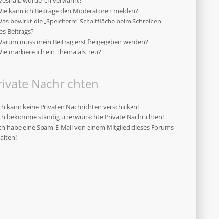
eshalb wurde ich verwarnt?
ie kann ich Beiträge den Moderatoren melden?
as bewirkt die „Speichern“-Schaltfläche beim Schreiben
es Beitrags?
arum muss mein Beitrag erst freigegeben werden?
ie markiere ich ein Thema als neu?
rivate Nachrichten
ch kann keine Privaten Nachrichten verschicken!
ch bekomme ständig unerwünschte Private Nachrichten!
ch habe eine Spam-E-Mail von einem Mitglied dieses Forums
alten!