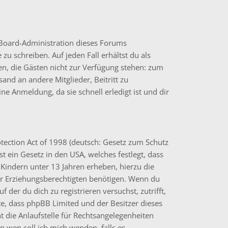
e Board-Administration dieses Forums
 zu schreiben. Auf jeden Fall erhältst du als
onen, die Gästen nicht zur Verfügung stehen: zum
sand an andere Mitglieder, Beitritt zu
e Anmeldung, da sie schnell erledigt ist und dir
tection Act of 1998 (deutsch: Gesetz zum Schutz
t ein Gesetz in den USA, welches festlegt, dass
Kindern unter 13 Jahren erheben, hierzu die
r Erziehungsberechtigten benötigen. Wenn du
uf der du dich zu registrieren versuchst, zutrifft,
hte, dass phpBB Limited und der Besitzer dieses
 die Anlaufstelle für Rechtsangelegenheiten
„An wen soll ich mich wenden, falls es