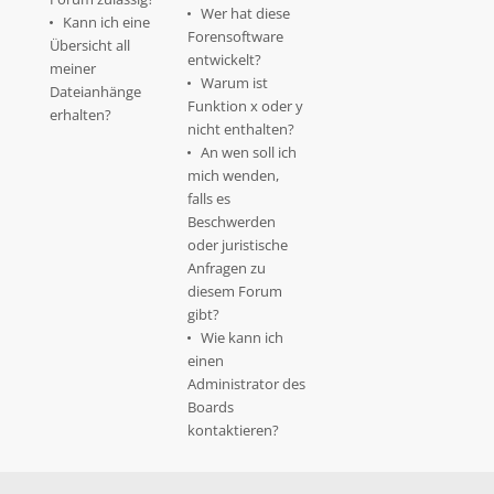
Wer hat diese
Kann ich eine
Forensoftware
Übersicht all
entwickelt?
meiner
Warum ist
Dateianhänge
Funktion x oder y
erhalten?
nicht enthalten?
An wen soll ich
mich wenden,
falls es
Beschwerden
oder juristische
Anfragen zu
diesem Forum
gibt?
Wie kann ich
einen
Administrator des
Boards
kontaktieren?