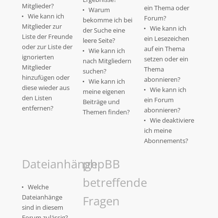
Mitglieder?
ein Thema oder
Warum
Wie kann ich
Forum?
bekomme ich bei
Mitglieder zur
Wie kann ich
der Suche eine
Liste der Freunde
ein Lesezeichen
leere Seite?
oder zur Liste der
auf ein Thema
Wie kann ich
ignorierten
setzen oder ein
nach Mitgliedern
Mitglieder
Thema
suchen?
hinzufügen oder
abonnieren?
Wie kann ich
diese wieder aus
Wie kann ich
meine eigenen
den Listen
ein Forum
Beiträge und
entfernen?
abonnieren?
Themen finden?
Wie deaktiviere
ich meine
Abonnements?
Dateianhänge
phpBB
betreffende
Welche
Dateianhänge
Fragen
sind in diesem
Forum zulässig?