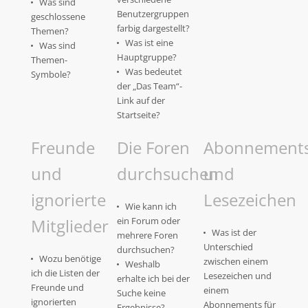
Was sind
Benutzergruppen
geschlossene
farbig dargestellt?
Themen?
Was ist eine
Was sind
Hauptgruppe?
Themen-
Was bedeutet
Symbole?
der „Das Team“-
Link auf der
Startseite?
Freunde
Die Foren
Abonnement
und
durchsuchen
und
ignorierte
Lesezeichen
Wie kann ich
Mitglieder
ein Forum oder
Was ist der
mehrere Foren
Unterschied
durchsuchen?
Wozu benötige
zwischen einem
Weshalb
ich die Listen der
Lesezeichen und
erhalte ich bei der
Freunde und
einem
Suche keine
ignorierten
Abonnements für
Ergebnisse?