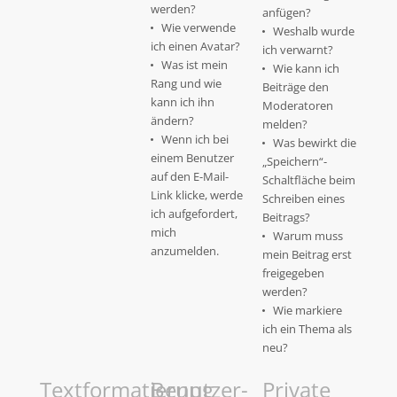
werden?
anfügen?
Wie verwende
Weshalb wurde
ich einen Avatar?
ich verwarnt?
Was ist mein
Wie kann ich
Rang und wie
Beiträge den
kann ich ihn
Moderatoren
ändern?
melden?
Wenn ich bei
Was bewirkt die
einem Benutzer
„Speichern“-
auf den E-Mail-
Schaltfläche beim
Link klicke, werde
Schreiben eines
ich aufgefordert,
Beitrags?
mich
Warum muss
anzumelden.
mein Beitrag erst
freigegeben
werden?
Wie markiere
ich ein Thema als
neu?
Textformatierung
Benutzer-
Private