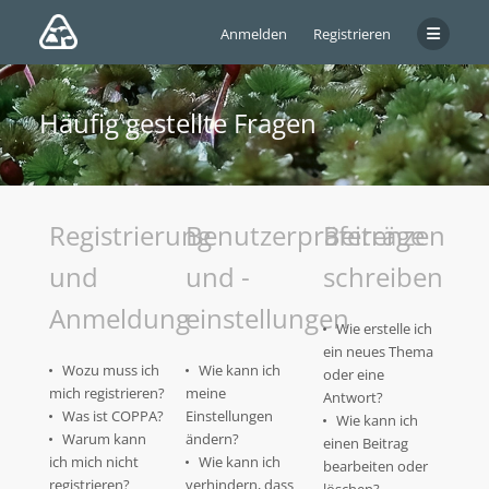
Anmelden
Registrieren
Häufig gestellte Fragen
Registrierung
Benutzerpräferenzen
Beiträge
und
und -
schreiben
Anmeldung
einstellungen
Wie erstelle ich
ein neues Thema
Wozu muss ich
Wie kann ich
oder eine
mich registrieren?
meine
Antwort?
Was ist COPPA?
Einstellungen
Wie kann ich
Warum kann
ändern?
einen Beitrag
ich mich nicht
Wie kann ich
bearbeiten oder
registrieren?
verhindern, dass