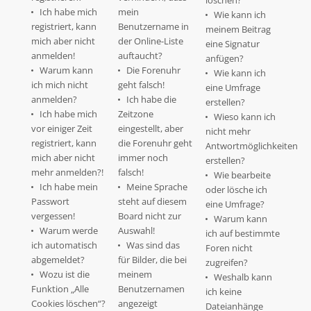
löschen?
Ich habe mich
mein
Wie kann ich
registriert, kann
Benutzername in
meinem Beitrag
mich aber nicht
der Online-Liste
eine Signatur
anmelden!
auftaucht?
anfügen?
Warum kann
Die Forenuhr
Wie kann ich
ich mich nicht
geht falsch!
eine Umfrage
anmelden?
Ich habe die
erstellen?
Ich habe mich
Zeitzone
Wieso kann ich
vor einiger Zeit
eingestellt, aber
nicht mehr
registriert, kann
die Forenuhr geht
Antwortmöglichkeiten
mich aber nicht
immer noch
erstellen?
mehr anmelden?!
falsch!
Wie bearbeite
Ich habe mein
Meine Sprache
oder lösche ich
Passwort
steht auf diesem
eine Umfrage?
vergessen!
Board nicht zur
Warum kann
Warum werde
Auswahl!
ich auf bestimmte
ich automatisch
Was sind das
Foren nicht
abgemeldet?
für Bilder, die bei
zugreifen?
Wozu ist die
meinem
Weshalb kann
Funktion „Alle
Benutzernamen
ich keine
Cookies löschen“?
angezeigt
Dateianhänge