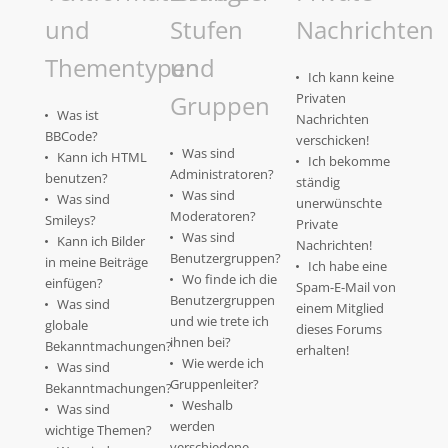
und
Stufen
Nachrichten
Thementypen
und
Ich kann keine
Gruppen
Privaten
Was ist
Nachrichten
BBCode?
verschicken!
Was sind
Kann ich HTML
Ich bekomme
Administratoren?
benutzen?
ständig
Was sind
Was sind
unerwünschte
Moderatoren?
Smileys?
Private
Was sind
Kann ich Bilder
Nachrichten!
Benutzergruppen?
in meine Beiträge
Ich habe eine
Wo finde ich die
einfügen?
Spam-E-Mail von
Benutzergruppen
Was sind
einem Mitglied
und wie trete ich
globale
dieses Forums
ihnen bei?
Bekanntmachungen?
erhalten!
Wie werde ich
Was sind
Gruppenleiter?
Bekanntmachungen?
Weshalb
Was sind
werden
wichtige Themen?
verschiedene