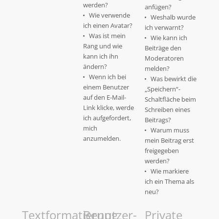
werden?
anfügen?
Wie verwende
Weshalb wurde
ich einen Avatar?
ich verwarnt?
Was ist mein
Wie kann ich
Rang und wie
Beiträge den
kann ich ihn
Moderatoren
ändern?
melden?
Wenn ich bei
Was bewirkt die
einem Benutzer
„Speichern“-
auf den E-Mail-
Schaltfläche beim
Link klicke, werde
Schreiben eines
ich aufgefordert,
Beitrags?
mich
Warum muss
anzumelden.
mein Beitrag erst
freigegeben
werden?
Wie markiere
ich ein Thema als
neu?
Textformatierung
Benutzer-
Private