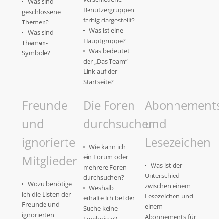
Was sind
Benutzergruppen
geschlossene
farbig dargestellt?
Themen?
Was ist eine
Was sind
Hauptgruppe?
Themen-
Was bedeutet
Symbole?
der „Das Team“-
Link auf der
Startseite?
Freunde
Die Foren
Abonnement
und
durchsuchen
und
ignorierte
Lesezeichen
Wie kann ich
Mitglieder
ein Forum oder
Was ist der
mehrere Foren
Unterschied
durchsuchen?
Wozu benötige
zwischen einem
Weshalb
ich die Listen der
Lesezeichen und
erhalte ich bei der
Freunde und
einem
Suche keine
ignorierten
Abonnements für
Ergebnisse?