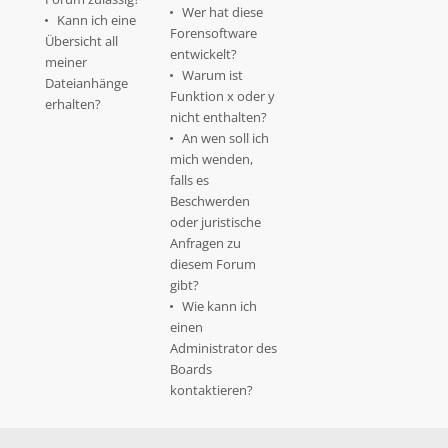
Wer hat diese
Kann ich eine
Forensoftware
Übersicht all
entwickelt?
meiner
Warum ist
Dateianhänge
Funktion x oder y
erhalten?
nicht enthalten?
An wen soll ich
mich wenden,
falls es
Beschwerden
oder juristische
Anfragen zu
diesem Forum
gibt?
Wie kann ich
einen
Administrator des
Boards
kontaktieren?