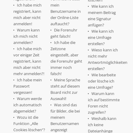
löschen?
Ich habe mich
mein
Wie kann ich
registriert, kann
Benutzername in
meinem Beitrag
mich aber nicht
der Online-Liste
eine Signatur
anmelden!
auftaucht?
anfügen?
Warum kann
Die Forenuhr
Wie kann ich
ich mich nicht
geht falsch!
eine Umfrage
anmelden?
Ich habe die
erstellen?
Ich habe mich
Zeitzone
Wieso kann ich
vor einiger Zeit
eingestellt, aber
nicht mehr
registriert, kann
die Forenuhr geht
Antwortmöglichkeiten
mich aber nicht
immer noch
erstellen?
mehr anmelden?!
falsch!
Wie bearbeite
Ich habe mein
Meine Sprache
oder lösche ich
Passwort
steht auf diesem
eine Umfrage?
vergessen!
Board nicht zur
Warum kann
Warum werde
Auswahl!
ich auf bestimmte
ich automatisch
Was sind das
Foren nicht
abgemeldet?
für Bilder, die bei
zugreifen?
Wozu ist die
meinem
Weshalb kann
Funktion „Alle
Benutzernamen
ich keine
Cookies löschen“?
angezeigt
Dateianhänge