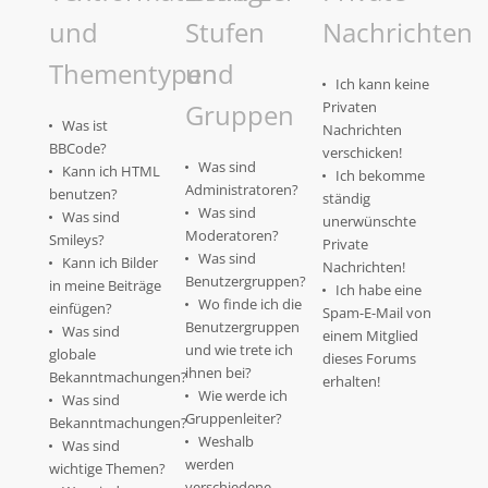
und
Stufen
Nachrichten
Thementypen
und
Ich kann keine
Gruppen
Privaten
Was ist
Nachrichten
BBCode?
verschicken!
Was sind
Kann ich HTML
Ich bekomme
Administratoren?
benutzen?
ständig
Was sind
Was sind
unerwünschte
Moderatoren?
Smileys?
Private
Was sind
Kann ich Bilder
Nachrichten!
Benutzergruppen?
in meine Beiträge
Ich habe eine
Wo finde ich die
einfügen?
Spam-E-Mail von
Benutzergruppen
Was sind
einem Mitglied
und wie trete ich
globale
dieses Forums
ihnen bei?
Bekanntmachungen?
erhalten!
Wie werde ich
Was sind
Gruppenleiter?
Bekanntmachungen?
Weshalb
Was sind
werden
wichtige Themen?
verschiedene