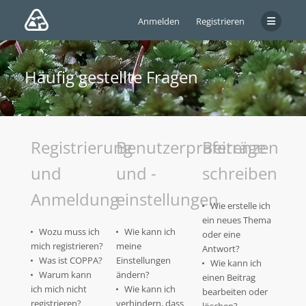
Anmelden
Registrieren
Häufig gestellte Fragen
Registrierung
Benutzerpräferenzen
Beiträge
und
und -
schreiben
Anmeldung
einstellungen
Wie erstelle ich
ein neues Thema
Wozu muss ich
Wie kann ich
oder eine
mich registrieren?
meine
Antwort?
Was ist COPPA?
Einstellungen
Wie kann ich
Warum kann
ändern?
einen Beitrag
ich mich nicht
Wie kann ich
bearbeiten oder
registrieren?
verhindern, dass