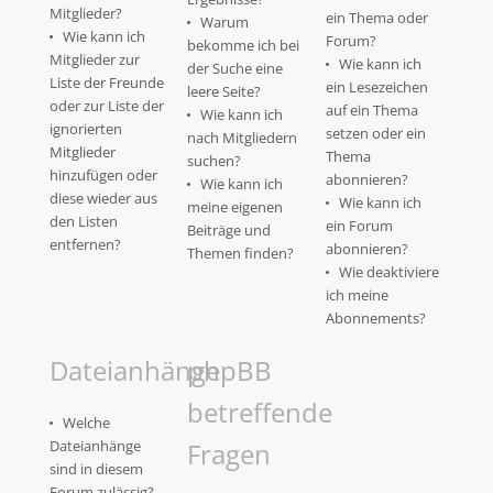
Mitglieder?
ein Thema oder
Warum
Wie kann ich
Forum?
bekomme ich bei
Mitglieder zur
Wie kann ich
der Suche eine
Liste der Freunde
ein Lesezeichen
leere Seite?
oder zur Liste der
auf ein Thema
Wie kann ich
ignorierten
setzen oder ein
nach Mitgliedern
Mitglieder
Thema
suchen?
hinzufügen oder
abonnieren?
Wie kann ich
diese wieder aus
Wie kann ich
meine eigenen
den Listen
ein Forum
Beiträge und
entfernen?
abonnieren?
Themen finden?
Wie deaktiviere
ich meine
Abonnements?
Dateianhänge
phpBB
betreffende
Welche
Dateianhänge
Fragen
sind in diesem
Forum zulässig?