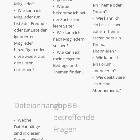
Mitglieder?
ein Thema oder
Warum
Wie kann ich
Forum?
bekomme ich bei
Mitglieder zur
Wie kann ich
der Suche eine
Liste der Freunde
ein Lesezeichen
leere Seite?
oder zur Liste der
auf ein Thema
Wie kann ich
ignorierten
setzen oder ein
nach Mitgliedern
Mitglieder
Thema
suchen?
hinzufügen oder
abonnieren?
Wie kann ich
diese wieder aus
Wie kann ich
meine eigenen
den Listen
ein Forum
Beiträge und
entfernen?
abonnieren?
Themen finden?
Wie deaktiviere
ich meine
Abonnements?
Dateianhänge
phpBB
betreffende
Welche
Dateianhänge
Fragen
sind in diesem
Forum zulässig?