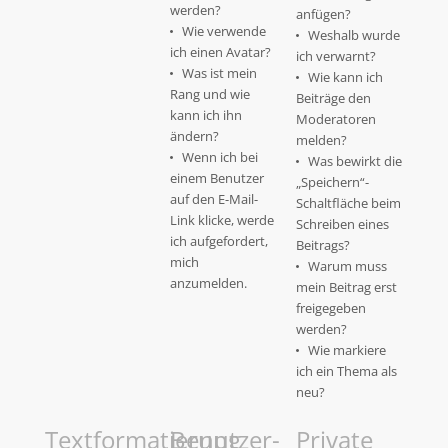
werden?
anfügen?
Wie verwende
Weshalb wurde
ich einen Avatar?
ich verwarnt?
Was ist mein
Wie kann ich
Rang und wie
Beiträge den
kann ich ihn
Moderatoren
ändern?
melden?
Wenn ich bei
Was bewirkt die
einem Benutzer
„Speichern“-
auf den E-Mail-
Schaltfläche beim
Link klicke, werde
Schreiben eines
ich aufgefordert,
Beitrags?
mich
Warum muss
anzumelden.
mein Beitrag erst
freigegeben
werden?
Wie markiere
ich ein Thema als
neu?
Textformatierung
Benutzer-
Private