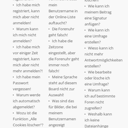
löschen?
Ich habe mich
mein
Wie kann ich
registriert, kann
Benutzername in
meinem Beitrag
mich aber nicht
der Online-Liste
eine Signatur
anmelden!
auftaucht?
anfügen?
Warum kann
Die Forenuhr
Wie kann ich
ich mich nicht
geht falsch!
eine Umfrage
anmelden?
Ich habe die
erstellen?
Ich habe mich
Zeitzone
Wieso kann ich
vor einiger Zeit
eingestellt, aber
nicht mehr
registriert, kann
die Forenuhr geht
Antwortmöglichkeiten
mich aber nicht
immer noch
erstellen?
mehr anmelden?!
falsch!
Wie bearbeite
Ich habe mein
Meine Sprache
oder lösche ich
Passwort
steht auf diesem
eine Umfrage?
vergessen!
Board nicht zur
Warum kann
Warum werde
Auswahl!
ich auf bestimmte
ich automatisch
Was sind das
Foren nicht
abgemeldet?
für Bilder, die bei
zugreifen?
Wozu ist die
meinem
Weshalb kann
Funktion „Alle
Benutzernamen
ich keine
Cookies löschen“?
angezeigt
Dateianhänge