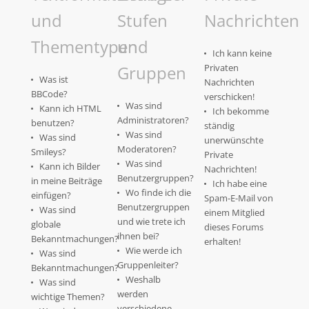
und
Stufen
Nachrichten
Thementypen
und
Ich kann keine
Gruppen
Privaten
Was ist
Nachrichten
BBCode?
verschicken!
Was sind
Kann ich HTML
Ich bekomme
Administratoren?
benutzen?
ständig
Was sind
Was sind
unerwünschte
Moderatoren?
Smileys?
Private
Was sind
Kann ich Bilder
Nachrichten!
Benutzergruppen?
in meine Beiträge
Ich habe eine
Wo finde ich die
einfügen?
Spam-E-Mail von
Benutzergruppen
Was sind
einem Mitglied
und wie trete ich
globale
dieses Forums
ihnen bei?
Bekanntmachungen?
erhalten!
Wie werde ich
Was sind
Gruppenleiter?
Bekanntmachungen?
Weshalb
Was sind
werden
wichtige Themen?
verschiedene