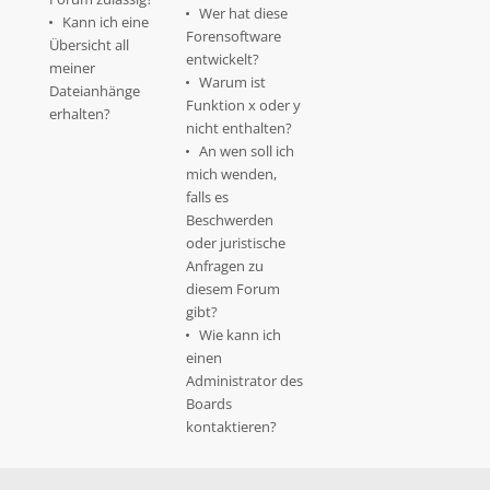
Wer hat diese
Kann ich eine
Forensoftware
Übersicht all
entwickelt?
meiner
Warum ist
Dateianhänge
Funktion x oder y
erhalten?
nicht enthalten?
An wen soll ich
mich wenden,
falls es
Beschwerden
oder juristische
Anfragen zu
diesem Forum
gibt?
Wie kann ich
einen
Administrator des
Boards
kontaktieren?