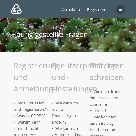
Anmelden
Registrieren
Häufig gestellte Fragen
Registrierung
Benutzerpräferenzen
Beiträge
und
und -
schreiben
Anmeldung
einstellungen
Wie erstelle ich
ein neues Thema
Wozu muss ich
Wie kann ich
oder eine
mich registrieren?
meine
Antwort?
Was ist COPPA?
Einstellungen
Wie kann ich
Warum kann
ändern?
einen Beitrag
ich mich nicht
Wie kann ich
bearbeiten oder
registrieren?
verhindern, dass