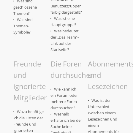
Was sind
Benutzergruppen
geschlossene
farbig dargestellt?
Themen?
Was ist eine
Was sind
Hauptgruppe?
Themen-
Was bedeutet
Symbole?
der „Das Team“-
Link auf der
Startseite?
Freunde
Die Foren
Abonnement
und
durchsuchen
und
ignorierte
Lesezeichen
Wie kann ich
Mitglieder
ein Forum oder
Was ist der
mehrere Foren
Unterschied
durchsuchen?
Wozu benötige
zwischen einem
Weshalb
ich die Listen der
Lesezeichen und
erhalte ich bei der
Freunde und
einem
Suche keine
ignorierten
Abonnements für
Ergebnisse?