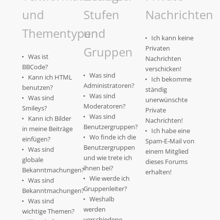
und
Stufen
Nachrichten
Thementypen
und
Ich kann keine
Gruppen
Privaten
Was ist
Nachrichten
BBCode?
verschicken!
Was sind
Kann ich HTML
Ich bekomme
Administratoren?
benutzen?
ständig
Was sind
Was sind
unerwünschte
Moderatoren?
Smileys?
Private
Was sind
Kann ich Bilder
Nachrichten!
Benutzergruppen?
in meine Beiträge
Ich habe eine
Wo finde ich die
einfügen?
Spam-E-Mail von
Benutzergruppen
Was sind
einem Mitglied
und wie trete ich
globale
dieses Forums
ihnen bei?
Bekanntmachungen?
erhalten!
Wie werde ich
Was sind
Gruppenleiter?
Bekanntmachungen?
Weshalb
Was sind
werden
wichtige Themen?
verschiedene