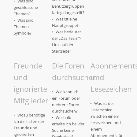
Was sind
Benutzergruppen
geschlossene
farbig dargestellt?
Themen?
Was ist eine
Was sind
Hauptgruppe?
Themen-
Was bedeutet
Symbole?
der „Das Team“-
Link auf der
Startseite?
Freunde
Die Foren
Abonnement
und
durchsuchen
und
ignorierte
Lesezeichen
Wie kann ich
Mitglieder
ein Forum oder
Was ist der
mehrere Foren
Unterschied
durchsuchen?
Wozu benötige
zwischen einem
Weshalb
ich die Listen der
Lesezeichen und
erhalte ich bei der
Freunde und
einem
Suche keine
ignorierten
Abonnements für
Ergebnisse?