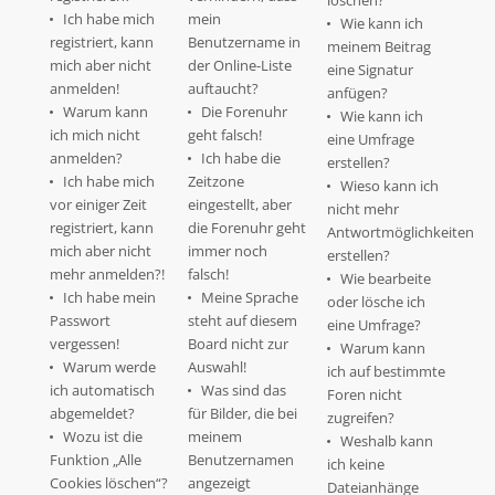
löschen?
Ich habe mich
mein
Wie kann ich
registriert, kann
Benutzername in
meinem Beitrag
mich aber nicht
der Online-Liste
eine Signatur
anmelden!
auftaucht?
anfügen?
Warum kann
Die Forenuhr
Wie kann ich
ich mich nicht
geht falsch!
eine Umfrage
anmelden?
Ich habe die
erstellen?
Ich habe mich
Zeitzone
Wieso kann ich
vor einiger Zeit
eingestellt, aber
nicht mehr
registriert, kann
die Forenuhr geht
Antwortmöglichkeiten
mich aber nicht
immer noch
erstellen?
mehr anmelden?!
falsch!
Wie bearbeite
Ich habe mein
Meine Sprache
oder lösche ich
Passwort
steht auf diesem
eine Umfrage?
vergessen!
Board nicht zur
Warum kann
Warum werde
Auswahl!
ich auf bestimmte
ich automatisch
Was sind das
Foren nicht
abgemeldet?
für Bilder, die bei
zugreifen?
Wozu ist die
meinem
Weshalb kann
Funktion „Alle
Benutzernamen
ich keine
Cookies löschen“?
angezeigt
Dateianhänge