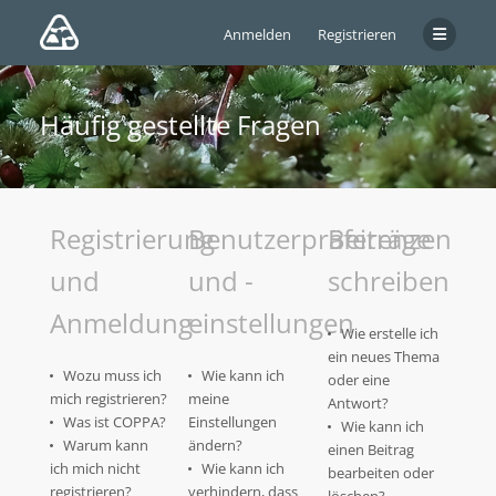
Anmelden
Registrieren
Häufig gestellte Fragen
Registrierung
Benutzerpräferenzen
Beiträge
und
und -
schreiben
Anmeldung
einstellungen
Wie erstelle ich
ein neues Thema
Wozu muss ich
Wie kann ich
oder eine
mich registrieren?
meine
Antwort?
Was ist COPPA?
Einstellungen
Wie kann ich
Warum kann
ändern?
einen Beitrag
ich mich nicht
Wie kann ich
bearbeiten oder
registrieren?
verhindern, dass