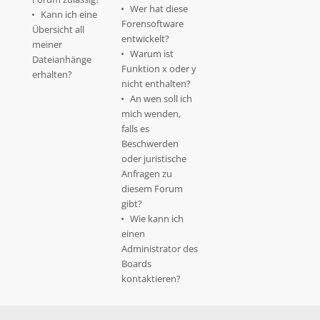
Wer hat diese
Kann ich eine
Forensoftware
Übersicht all
entwickelt?
meiner
Warum ist
Dateianhänge
Funktion x oder y
erhalten?
nicht enthalten?
An wen soll ich
mich wenden,
falls es
Beschwerden
oder juristische
Anfragen zu
diesem Forum
gibt?
Wie kann ich
einen
Administrator des
Boards
kontaktieren?