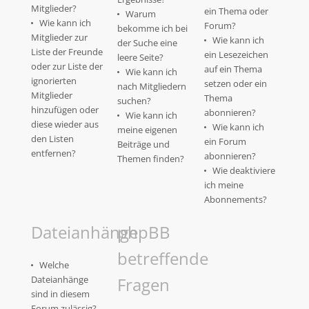
Mitglieder?
ein Thema oder
Warum
Wie kann ich
Forum?
bekomme ich bei
Mitglieder zur
Wie kann ich
der Suche eine
Liste der Freunde
ein Lesezeichen
leere Seite?
oder zur Liste der
auf ein Thema
Wie kann ich
ignorierten
setzen oder ein
nach Mitgliedern
Mitglieder
Thema
suchen?
hinzufügen oder
abonnieren?
Wie kann ich
diese wieder aus
Wie kann ich
meine eigenen
den Listen
ein Forum
Beiträge und
entfernen?
abonnieren?
Themen finden?
Wie deaktiviere
ich meine
Abonnements?
Dateianhänge
phpBB
betreffende
Welche
Dateianhänge
Fragen
sind in diesem
Forum zulässig?