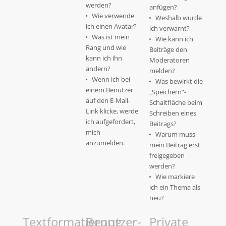
werden?
anfügen?
Wie verwende
Weshalb wurde
ich einen Avatar?
ich verwarnt?
Was ist mein
Wie kann ich
Rang und wie
Beiträge den
kann ich ihn
Moderatoren
ändern?
melden?
Wenn ich bei
Was bewirkt die
einem Benutzer
„Speichern“-
auf den E-Mail-
Schaltfläche beim
Link klicke, werde
Schreiben eines
ich aufgefordert,
Beitrags?
mich
Warum muss
anzumelden.
mein Beitrag erst
freigegeben
werden?
Wie markiere
ich ein Thema als
neu?
Textformatierung
Benutzer-
Private