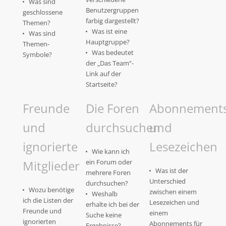
Was sind
Benutzergruppen
geschlossene
farbig dargestellt?
Themen?
Was ist eine
Was sind
Hauptgruppe?
Themen-
Was bedeutet
Symbole?
der „Das Team“-
Link auf der
Startseite?
Freunde
Die Foren
Abonnement
und
durchsuchen
und
ignorierte
Lesezeichen
Wie kann ich
Mitglieder
ein Forum oder
Was ist der
mehrere Foren
Unterschied
durchsuchen?
Wozu benötige
zwischen einem
Weshalb
ich die Listen der
Lesezeichen und
erhalte ich bei der
Freunde und
einem
Suche keine
ignorierten
Abonnements für
Ergebnisse?