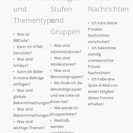
und
Stufen
Nachrichten
Thementypen
und
Ich kann keine
Gruppen
Privaten
Was ist
Nachrichten
BBCode?
verschicken!
Was sind
Kann ich HTML
Ich bekomme
Administratoren?
benutzen?
ständig
Was sind
Was sind
unerwünschte
Moderatoren?
Smileys?
Private
Was sind
Kann ich Bilder
Nachrichten!
Benutzergruppen?
in meine Beiträge
Ich habe eine
Wo finde ich die
einfügen?
Spam-E-Mail von
Benutzergruppen
Was sind
einem Mitglied
und wie trete ich
globale
dieses Forums
ihnen bei?
Bekanntmachungen?
erhalten!
Wie werde ich
Was sind
Gruppenleiter?
Bekanntmachungen?
Weshalb
Was sind
werden
wichtige Themen?
verschiedene