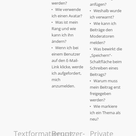
werden?
anfügen?
Wie verwende
Weshalb wurde
ich einen Avatar?
ich verwarnt?
Was ist mein
Wie kann ich
Rang und wie
Beiträge den
kann ich ihn
Moderatoren
ändern?
melden?
Wenn ich bei
Was bewirkt die
einem Benutzer
„Speichern“-
auf den E-Mail-
Schaltfläche beim
Link klicke, werde
Schreiben eines
ich aufgefordert,
Beitrags?
mich
Warum muss
anzumelden.
mein Beitrag erst
freigegeben
werden?
Wie markiere
ich ein Thema als
neu?
Textformatierung
Benutzer-
Private