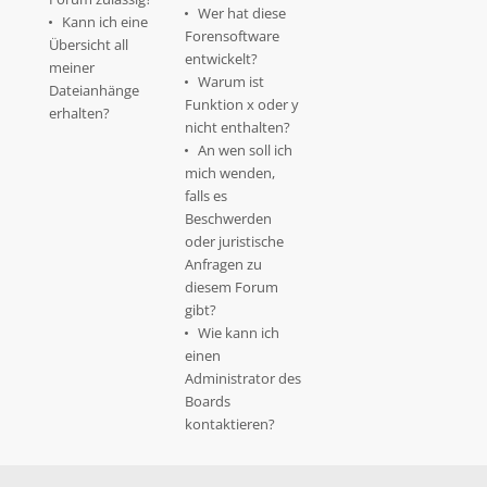
Wer hat diese
Kann ich eine
Forensoftware
Übersicht all
entwickelt?
meiner
Warum ist
Dateianhänge
Funktion x oder y
erhalten?
nicht enthalten?
An wen soll ich
mich wenden,
falls es
Beschwerden
oder juristische
Anfragen zu
diesem Forum
gibt?
Wie kann ich
einen
Administrator des
Boards
kontaktieren?