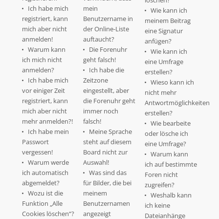
löschen?
Ich habe mich
mein
Wie kann ich
registriert, kann
Benutzername in
meinem Beitrag
mich aber nicht
der Online-Liste
eine Signatur
anmelden!
auftaucht?
anfügen?
Warum kann
Die Forenuhr
Wie kann ich
ich mich nicht
geht falsch!
eine Umfrage
anmelden?
Ich habe die
erstellen?
Ich habe mich
Zeitzone
Wieso kann ich
vor einiger Zeit
eingestellt, aber
nicht mehr
registriert, kann
die Forenuhr geht
Antwortmöglichkeiten
mich aber nicht
immer noch
erstellen?
mehr anmelden?!
falsch!
Wie bearbeite
Ich habe mein
Meine Sprache
oder lösche ich
Passwort
steht auf diesem
eine Umfrage?
vergessen!
Board nicht zur
Warum kann
Warum werde
Auswahl!
ich auf bestimmte
ich automatisch
Was sind das
Foren nicht
abgemeldet?
für Bilder, die bei
zugreifen?
Wozu ist die
meinem
Weshalb kann
Funktion „Alle
Benutzernamen
ich keine
Cookies löschen“?
angezeigt
Dateianhänge