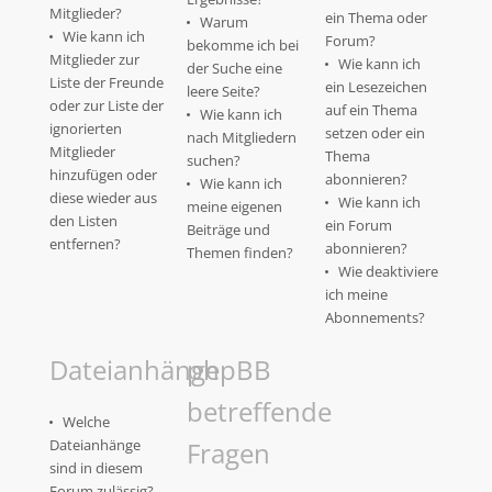
Mitglieder?
ein Thema oder
Warum
Wie kann ich
Forum?
bekomme ich bei
Mitglieder zur
Wie kann ich
der Suche eine
Liste der Freunde
ein Lesezeichen
leere Seite?
oder zur Liste der
auf ein Thema
Wie kann ich
ignorierten
setzen oder ein
nach Mitgliedern
Mitglieder
Thema
suchen?
hinzufügen oder
abonnieren?
Wie kann ich
diese wieder aus
Wie kann ich
meine eigenen
den Listen
ein Forum
Beiträge und
entfernen?
abonnieren?
Themen finden?
Wie deaktiviere
ich meine
Abonnements?
Dateianhänge
phpBB
betreffende
Welche
Dateianhänge
Fragen
sind in diesem
Forum zulässig?