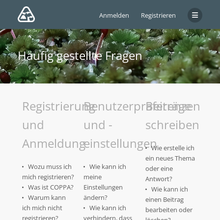
Anmelden
Registrieren
Häufig gestellte Fragen
Registrierung
Benutzerpräferenzen
Beiträge
und
und -
schreiben
Anmeldung
einstellungen
Wie erstelle ich
ein neues Thema
Wozu muss ich
Wie kann ich
oder eine
mich registrieren?
meine
Antwort?
Was ist COPPA?
Einstellungen
Wie kann ich
Warum kann
ändern?
einen Beitrag
ich mich nicht
Wie kann ich
bearbeiten oder
registrieren?
verhindern, dass