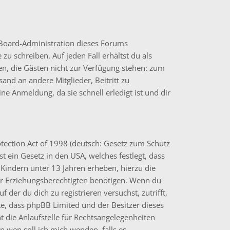
e Board-Administration dieses Forums
 zu schreiben. Auf jeden Fall erhältst du als
onen, die Gästen nicht zur Verfügung stehen: zum
sand an andere Mitglieder, Beitritt zu
e Anmeldung, da sie schnell erledigt ist und dir
tection Act of 1998 (deutsch: Gesetz zum Schutz
t ein Gesetz in den USA, welches festlegt, dass
Kindern unter 13 Jahren erheben, hierzu die
r Erziehungsberechtigten benötigen. Wenn du
uf der du dich zu registrieren versuchst, zutrifft,
hte, dass phpBB Limited und der Besitzer dieses
 die Anlaufstelle für Rechtsangelegenheiten
„An wen soll ich mich wenden, falls es