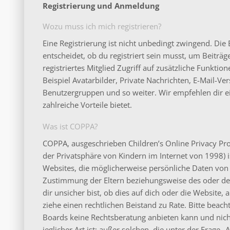
Registrierung und Anmeldung
Wozu muss ich mich registrieren?
Eine Registrierung ist nicht unbedingt zwingend. Di
entscheidet, ob du registriert sein musst, um Beiträge
registriertes Mitglied Zugriff auf zusätzliche Funkti
Beispiel Avatarbilder, Private Nachrichten, E-Mail-Ver
Benutzergruppen und so weiter. Wir empfehlen dir ein
zahlreiche Vorteile bietet.
Was ist COPPA?
COPPA, ausgeschrieben Children’s Online Privacy Pro
der Privatsphäre von Kindern im Internet von 1998) is
Websites, die möglicherweise persönliche Daten von 
Zustimmung der Eltern beziehungsweise des oder de
dir unsicher bist, ob dies auf dich oder die Website, a
ziehe einen rechtlichen Beistand zu Rate. Bitte beac
Boards keine Rechtsberatung anbieten kann und nicht
jeglicher Art ist; außer solchen, die unter der Frage 