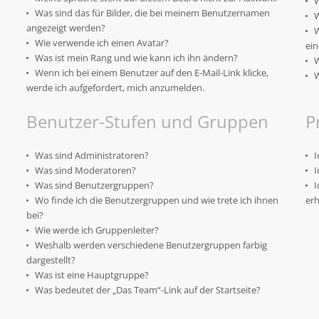
W
Was sind das für Bilder, die bei meinem Benutzernamen
W
angezeigt werden?
W
Wie verwende ich einen Avatar?
ein
Was ist mein Rang und wie kann ich ihn ändern?
W
Wenn ich bei einem Benutzer auf den E-Mail-Link klicke,
W
werde ich aufgefordert, mich anzumelden.
Benutzer-Stufen und Gruppen
P
Was sind Administratoren?
I
Was sind Moderatoren?
I
Was sind Benutzergruppen?
I
Wo finde ich die Benutzergruppen und wie trete ich ihnen
erh
bei?
Wie werde ich Gruppenleiter?
Weshalb werden verschiedene Benutzergruppen farbig
dargestellt?
Was ist eine Hauptgruppe?
Was bedeutet der „Das Team“-Link auf der Startseite?