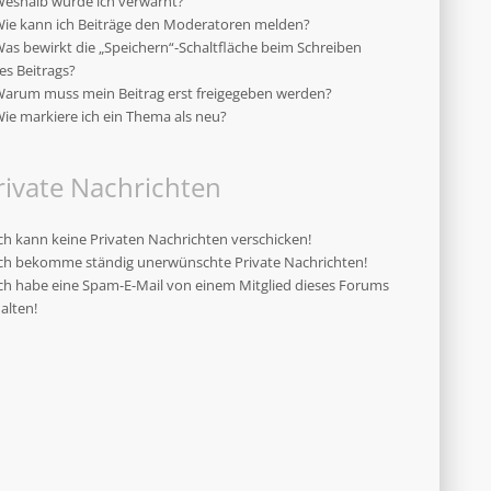
eshalb wurde ich verwarnt?
ie kann ich Beiträge den Moderatoren melden?
as bewirkt die „Speichern“-Schaltfläche beim Schreiben
es Beitrags?
arum muss mein Beitrag erst freigegeben werden?
ie markiere ich ein Thema als neu?
rivate Nachrichten
ch kann keine Privaten Nachrichten verschicken!
ch bekomme ständig unerwünschte Private Nachrichten!
ch habe eine Spam-E-Mail von einem Mitglied dieses Forums
alten!