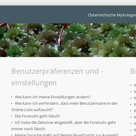
Österreichische Mykologis
Benutzerpräferenzen und -
B
einstellungen
W
W
Wie kann ich meine Einstellungen ändern?
W
Wie kann ich verhindern, dass mein Benutzername in der
W
Online-Liste auftaucht?
W
Die Forenuhr geht falsch!
W
Ich habe die Zeitzone eingestellt, aber die Forenuhr geht
W
immer noch falsch!
W
Meine Sprache steht auf diesem Board nicht zur Auswahl!