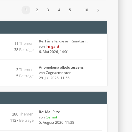
1
2
3
4
5
…
10
Re: Für alle, die an Renaturi…
11
Themen
von
Irmgard
38
Beiträge
6. Mai 2026, 14:01
Anomoloma albolutescens
3
Themen
von
Cognacmeister
5
Beiträge
29. Juli 2026, 11:56
Re: Mai-Pilze
280
Themen
von
Gernot
1137
Beiträge
5. August 2026, 11:38