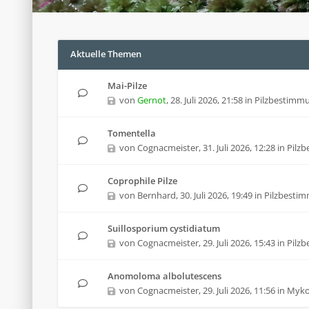
Aktuelle Themen
Mai-Pilze
von
Gernot
,
28. Juli 2026, 21:58
in
Pilzbestimm
Tomentella
von
Cognacmeister
,
31. Juli 2026, 12:28
in
Pilz
Coprophile Pilze
von
Bernhard
,
30. Juli 2026, 19:49
in
Pilzbesti
Suillosporium cystidiatum
von
Cognacmeister
,
29. Juli 2026, 15:43
in
Pilz
Anomoloma albolutescens
von
Cognacmeister
,
29. Juli 2026, 11:56
in
Mykol