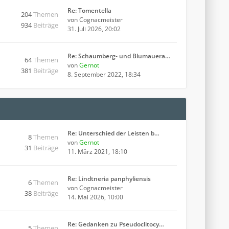
Re: Tomentella
204
Themen
von
Cognacmeister
934
Beiträge
31. Juli 2026, 20:02
Re: Schaumberg- und Blumauera…
64
Themen
von
Gernot
381
Beiträge
8. September 2022, 18:34
Re: Unterschied der Leisten b…
8
Themen
von
Gernot
31
Beiträge
11. März 2021, 18:10
Re: Lindtneria panphyliensis
6
Themen
von
Cognacmeister
38
Beiträge
14. Mai 2026, 10:00
Re: Gedanken zu Pseudoclitocy…
5
Themen