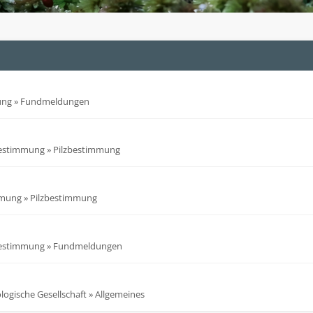
ung
»
Fundmeldungen
bestimmung
»
Pilzbestimmung
mmung
»
Pilzbestimmung
bestimmung
»
Fundmeldungen
ogische Gesellschaft
»
Allgemeines