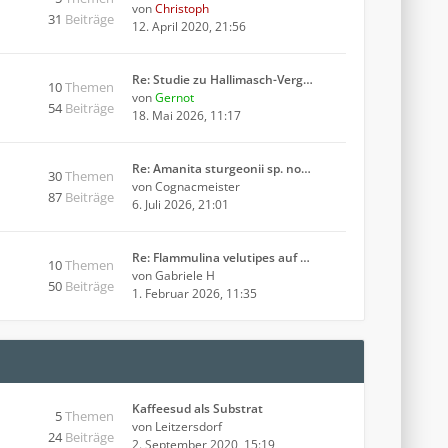
von
Christoph
31
Beiträge
12. April 2020, 21:56
Re: Studie zu Hallimasch-Verg…
10
Themen
von
Gernot
54
Beiträge
18. Mai 2026, 11:17
Re: Amanita sturgeonii sp. no…
30
Themen
von
Cognacmeister
87
Beiträge
6. Juli 2026, 21:01
Re: Flammulina velutipes auf …
10
Themen
von
Gabriele H
50
Beiträge
1. Februar 2026, 11:35
Kaffeesud als Substrat
5
Themen
von
Leitzersdorf
24
Beiträge
2. September 2020, 15:19